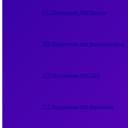
🇵🇱 Пополнение PSN Польша
🇬🇧 Пополнение PSN Великобритания
🇺🇸 Пополнение PSN США
🇫🇮 Пополнение PSN Финляндия