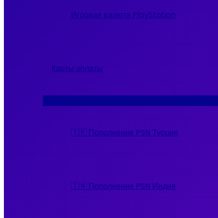
Игровая валюта PlayStation
Карты оплаты
Переключатель
меню
🇹🇷 Пополнение PSN Турция
🇮🇳 Пополнение PSN Индия