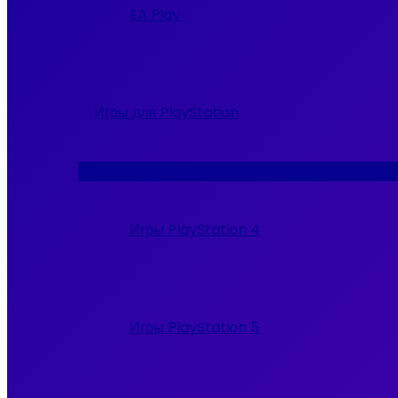
EA Play
Игры для PlayStation
Переключатель
меню
Игры PlayStation 4
Игры PlayStation 5