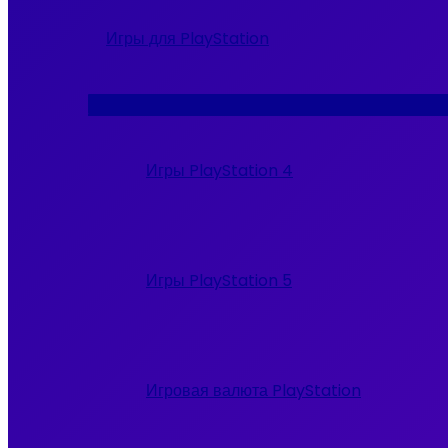
Игры для PlayStation
Переключатель
меню
Игры PlayStation 4
Игры PlayStation 5
Игровая валюта PlayStation