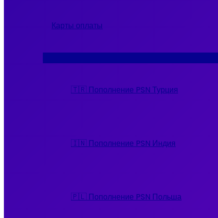
Карты оплаты
Переключатель
меню
🇹🇷 Пополнение PSN Турция
🇮🇳 Пополнение PSN Индия
🇵🇱 Пополнение PSN Польша