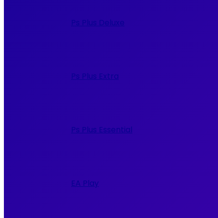
меню
Ps Plus Deluxe
Ps Plus Extra
Ps Plus Essential
EA Play