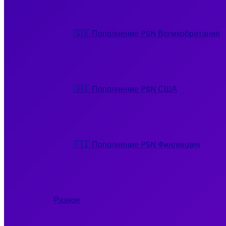
🇬🇧 Пополнение PSN Великобритания
🇺🇸 Пополнение PSN США
🇫🇮 Пополнение PSN Финляндия
Разное