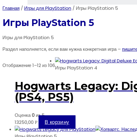
Главная
/
Игры для PlayStation
/ Игры PlayStation 5
Игры PlayStation 5
Игры для PlayStation 5
Раздел наполняется, если вам нужна конкретная игра –
пишите
Сортировка:
Отображение 1–12 из 106
Игры PlayStation 4
по
популярности
Hogwarts Legacy: Dig
(PS4, PS5)
Оценка
0
из 5
В корзину
13250,00
Р
Игры PlayStation 5