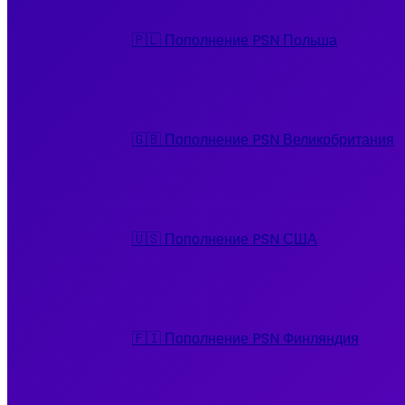
🇵🇱 Пополнение PSN Польша
🇬🇧 Пополнение PSN Великобритания
🇺🇸 Пополнение PSN США
🇫🇮 Пополнение PSN Финляндия