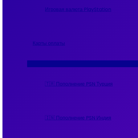
Игровая валюта PlayStation
Карты оплаты
Переключатель
меню
🇹🇷 Пополнение PSN Турция
🇮🇳 Пополнение PSN Индия