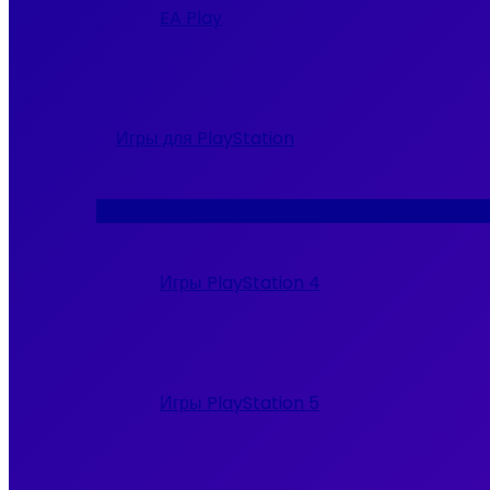
EA Play
Игры для PlayStation
Переключатель
меню
Игры PlayStation 4
Игры PlayStation 5