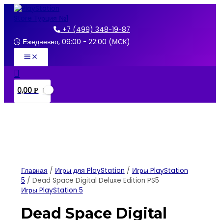
Перейти
к
содержимому
+7 (499) 348-19-87
Ежедневно, 09:00 - 22:00 (МСК)
Main
Menu
Поиск
0,00
Р
Главная
/
Игры для PlayStation
/
Игры PlayStation
5
/ Dead Space Digital Deluxe Edition PS5
Игры PlayStation 5
Dead Space Digital