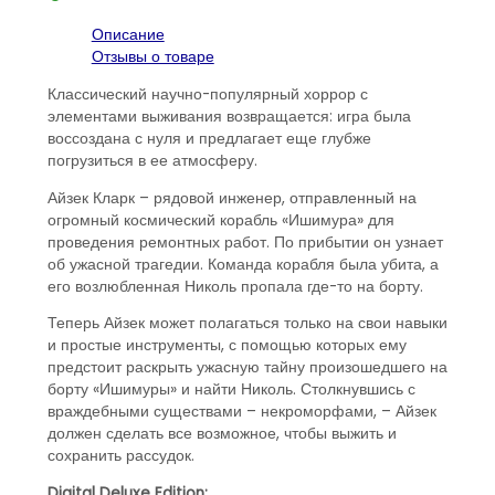
Edition
PS5
Описание
Отзывы о товаре
Классический научно-популярный хоррор с
элементами выживания возвращается: игра была
воссоздана с нуля и предлагает еще глубже
погрузиться в ее атмосферу.‎
Айзек Кларк – рядовой инженер, отправленный на
огромный космический корабль «Ишимура» для
проведения ремонтных работ. По прибытии он узнает
об ужасной трагедии. Команда корабля была убита, а
его возлюбленная Николь пропала где-то на борту.‎
Теперь Айзек может полагаться только на свои навыки
и простые инструменты, с помощью которых ему
предстоит раскрыть ужасную тайну произошедшего на
борту «Ишимуры» и найти Николь. Столкнувшись с
враждебными существами – некроморфами, – Айзек
должен сделать все возможное, чтобы выжить и
сохранить рассудок.
Digital Deluxe Edition: