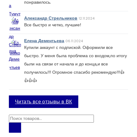
понравилось.
Александр Стрельников
12.11.2024
Все быстро и четко, лучшие!
Елена Дементьева
06.11.2024
Купили аккаунт с подпиской. Оформили все
быстро. У меня была проблема со входом,по итогу
были на связи от начала и до конца,и все
получилось!!! Огромное спасибо рекомендую!!!👍
👍👍👍
Читать все отзывы в ВК
П
о
и